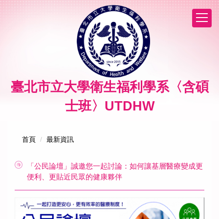
跳
到
主
要
內
容
區
臺北市立大學衛生福利學系〈含碩
士班〉UTDHW
首頁
最新資訊
「公民論壇」誠邀您一起討論：如何讓基層醫療變成更
便利、更貼近民眾的健康夥伴