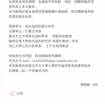
📝因報名情形踴躍，為兼顧不同年齡、地區、就醫經驗與背
景民眾之多元參與，
本活動將於報名後將採電腦隨機分層抽樣，研究團隊會再跟
您通知報名結果。
委辦單位：衛生福利部委託研究
主辦單位／計畫主持群：
臺北市立大學衛生福利學系 簡毓寧副教授
陽明交通大學衛生福利研究所 簡麗年教授／所長
淡江大學公共行政學系 王千文助理教授
📪如有任何問題，歡迎聯絡研究團隊：
李先生 E-mail：u11152030@go.utaipei.edu.tw
本招募廣告經臺北市立大學人體研究倫理委員會審查核准，
且轉載（貼）不得修改內容。
瀏覽數:
368
分享