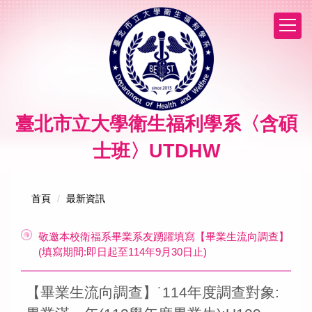
跳
到
主
要
內
容
區
臺北市立大學衛生福利學系〈含碩
士班〉UTDHW
首頁
最新資訊
敬邀本校衛福系畢業系友踴躍填寫【畢業生流向調查】
(填寫期間:即日起至114年9月30日止)
【畢業生流向調查】˙114年度調查對象: