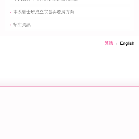
本系碩士班成立宗旨與發展方向
招生資訊
繁體
English
11153 臺北市士林區忠誠路二段101號
電話：02-2871-8288#3104、3105 傳真：02-2875-
2245 E-mail：
dhw@utaipei.edu.tw